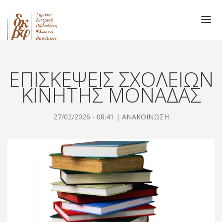
ΒΙΒΛΙΟΘΗΚΗ
Main
Παράκαμψη
προς
ΥΠΗΡΕΣΙΕΣ
navigation
το
ΕΠΙΣΚΕΨΕΙΣ ΣΧΟΛΕΙΩΝ
ΑΙΘΟΥΣΑ ΤΟΠΙΚΟΥ ΤΥΠΟΥ ΣΟΥΛΙΩΤΗ
κυρίως
ΚΙΝΗΤΗΣ ΜΟΝΑΔΑΣ
ΝΕΑ - ΑΝΑΚΟΙΝΩΣΕΙΣ
περιεχόμενο
ΕΠΙΚΟΙΝΩΝΙΑ
27/02/2026 - 08:41 |
ΑΝΑΚΟΙΝΩΣΗ