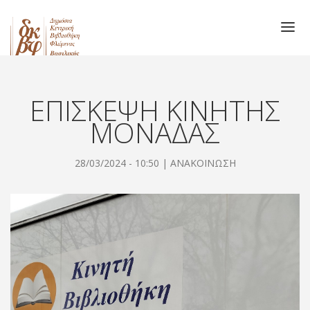
ΒΙΒΛΙΟΘΗΚΗ
Main
Παράκαμψη
προς
ΥΠΗΡΕΣΙΕΣ
navigation
το
ΕΠΙΣΚΕΨΗ ΚΙΝΗΤΗΣ
ΑΙΘΟΥΣΑ ΤΟΠΙΚΟΥ ΤΥΠΟΥ ΣΟΥΛΙΩΤΗ
κυρίως
ΜΟΝΑΔΑΣ
ΝΕΑ - ΑΝΑΚΟΙΝΩΣΕΙΣ
περιεχόμενο
ΕΠΙΚΟΙΝΩΝΙΑ
28/03/2024 - 10:50 |
ΑΝΑΚΟΙΝΩΣΗ