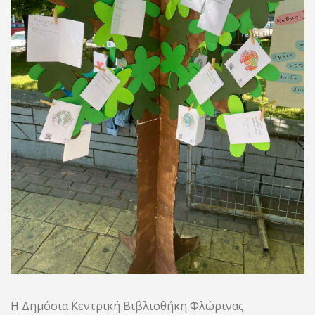
Η Δημόσια Κεντρική Βιβλιοθήκη Φλώρινας